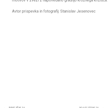
motivov v zvezi z napovedano gradnjo krožnega križišča.
Avtor prispevka in fotografij: Stanislav Jesenovec
PREJŠNJA
NASLEDNJA