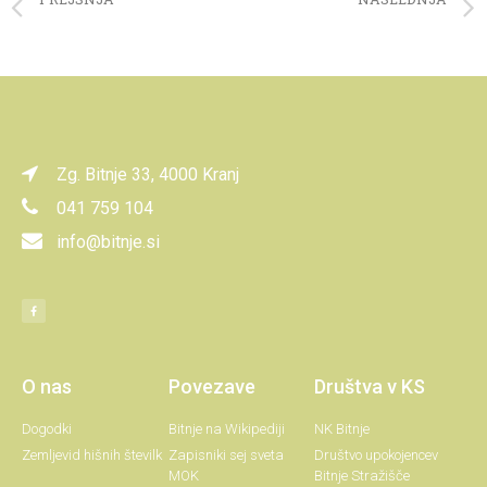
Pomembna sklepa za gradnjo vrtca
Nekaj osnovnih iveri o pravilni ureditvi zastav
Zg. Bitnje 33, 4000 Kranj
041 759 104
info@bitnje.si
O nas
Povezave
Društva v KS
Dogodki
Bitnje na Wikipediji
NK Bitnje
Zemljevid hišnih številk
Zapisniki sej sveta
Društvo upokojencev
MOK
Bitnje Stražišče