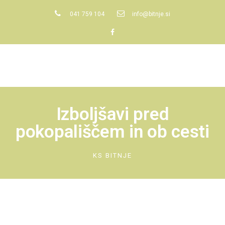
041 759 104
info@bitnje.si
Izboljšavi pred
pokopališčem in ob cesti
KS BITNJE