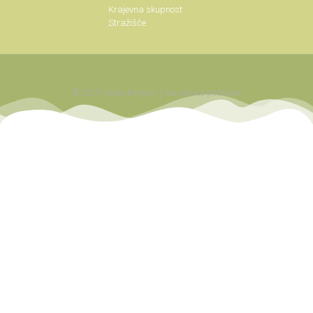
Krajevna skupnost
Stražišče
© 2019 | www.bitnje.si | Vse pravice pridržane