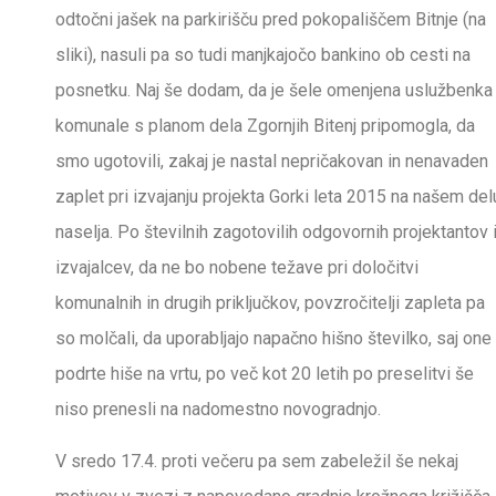
odtočni jašek na parkirišču pred pokopališčem Bitnje (na
sliki), nasuli pa so tudi manjkajočo bankino ob cesti na
posnetku. Naj še dodam, da je šele omenjena uslužbenka
komunale s planom dela Zgornjih Bitenj pripomogla, da
smo ugotovili, zakaj je nastal nepričakovan in nenavaden
zaplet pri izvajanju projekta Gorki leta 2015 na našem del
naselja. Po številnih zagotovilih odgovornih projektantov 
izvajalcev, da ne bo nobene težave pri določitvi
komunalnih in drugih priključkov, povzročitelji zapleta pa
so molčali, da uporabljajo napačno hišno številko, saj one
podrte hiše na vrtu, po več kot 20 letih po preselitvi še
niso prenesli na nadomestno novogradnjo.
V sredo 17.4. proti večeru pa sem zabeležil še nekaj