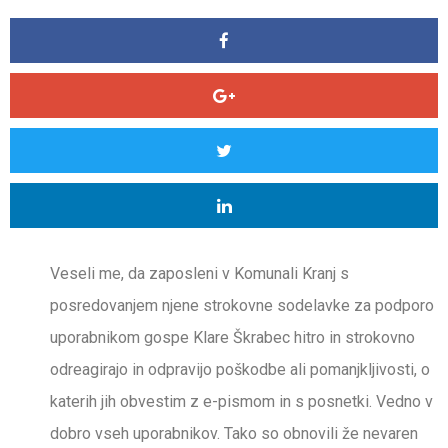
Veseli me, da zaposleni v Komunali Kranj s
posredovanjem njene strokovne sodelavke za podporo
uporabnikom gospe Klare Škrabec hitro in strokovno
odreagirajo in odpravijo poškodbe ali pomanjkljivosti, o
katerih jih obvestim z e-pismom in s posnetki. Vedno v
dobro vseh uporabnikov. Tako so obnovili že nevaren