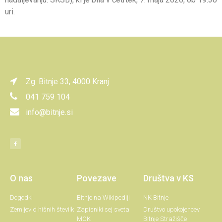
uri.
Zg. Bitnje 33, 4000 Kranj
041 759 104
info@bitnje.si
O nas
Povezave
Društva v KS
Dogodki
Bitnje na Wikipediji
NK Bitnje
Zemljevid hišnih številk
Zapisniki sej sveta
Društvo upokojencev
MOK
Bitnje Stražišče