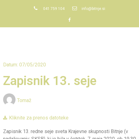
041 759 104
info@bitnje.si
Datum: 07/05/2020
Zapisnik 13. seje
Tomaž
Kliknite za prenos datoteke
Zapisnik 13. redne seje sveta Krajevne skupnosti Bitnje (v
nadaljevanju: SKSB), ki je bila v četrtek, 7. maja 2020, ob 19.30