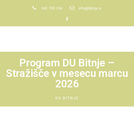
041 759 104
info@bitnje.si
Program DU Bitnje –
Stražišče v mesecu marcu
2026
KS BITNJE