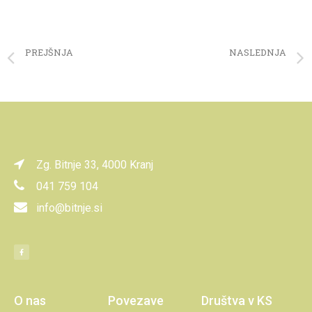
PREJŠNJA
NASLEDNJA
Obvestili o zaporah občinskih cest
Vabilo na čistilno akcijo
Zg. Bitnje 33, 4000 Kranj
041 759 104
info@bitnje.si
O nas
Povezave
Društva v KS